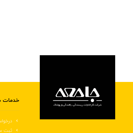
خدمات م
درخواس
ثبت س