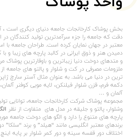
واحد پوشاک
بخش پوشاک کارخانجات جامعه دنیای دیگری است ، آمی
دقت که جامعه را جزء سرآمدترین تولید کنندگان در ایر
معتبر در جهان نمایان کرده است. طراحان جامعه با اس
دمیدن هنر و ذوق ایرانی در کالبد پارچه های زیبا و ب
و متدهای دوخت دنیا زیباترین و باوقارترین پوشاک مردا
ملزومات مصرفی در کت و شلوار و پالتو های جامعه از 
ترین در دنیا می باشد. به عنوان مثال آستر سارچ ژاپ
دکمه فرم، قزن شلوار فیلنکن، لایه مویی کوفنر آلمان، 
آلمان و …
مجموعه پوشاک شرکت کارخانجات جامعه، توانایی تول
وشلوار، پالتو و جلیقه در مدل های متفاوت از نظر
الگ
پارچه های متنوع را دارد و الگو های دوخت جامعه مور
برندهای معتبر انگلیسی مانند “هیلد” و برند “سلکا” 
اختلاف دور قفسه سینه و دور کمر شلوار بر پایه اینچ ا