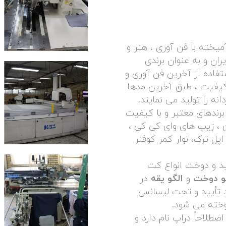
خته با فن آوری ، هنر و
ان و به عنوان برندی
تفاده از آخرین فن آوری و
ا کیفیت ، طبق آخرین مدها
نه را تولید می نمایند.
برندهای معتبر و با کیفیت
ن ، زیپ های وای کی کی ،
اپل ترک، نوار کمر کوفنر
ید و دوخت انواع کت
و دوخت
و
الگو یقه
در
د تأیید و تحت لیسانس
دوخته می شود.
صطلاحاً دراپ نام دارد و